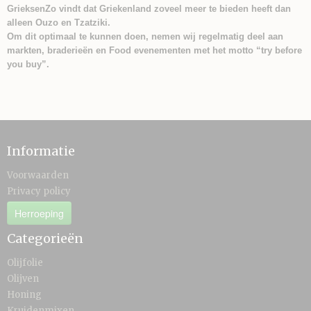
GrieksenZo vindt dat Griekenland zoveel meer te bieden heeft dan
alleen Ouzo en Tzatziki.
Om dit optimaal te kunnen doen, nemen wij regelmatig deel aan
markten, braderieën en Food evenementen met het motto “try before
you buy”.
Informatie
Voorwaarden
Privacy policy
Herroeping
Categorieën
Olijfolie
Olijven
Honing
Kruidenmixen