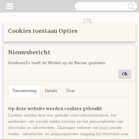
Cookies toestaan Opties
Inloggen
Registreren
UW WINKELWAGEN
Nieuwsbericht
Geen producten
(0)
GrieksenZo heeft de Winkel op de Bazaar gesloten.
Home
>
Sitemap
>
Keramiek
> Hangend
Ok
Sorteer op:
Toestemming
Details
Over
Op deze website worden cookies gebruikt
Cookies worden door ons gebruikt voor verkeersanalyse, het
aanbieden van sociale media-functies en het personaliseren van
informatie en advertenties. Daarnaast verlenen we onze sociale
media-, advertentie- en analysepartners toegang tot informatie over