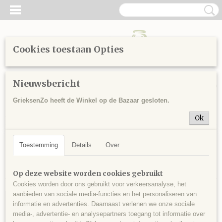
Cookies toestaan Opties
Inloggen
Registreren
UW WINKELWAGEN
Nieuwsbericht
Geen producten
(0)
GrieksenZo heeft de Winkel op de Bazaar gesloten.
Home
>
Sitemap
>
Honing
> Kadosets
Ok
Toestemming
Details
Over
Sorteer op:
Op deze website worden cookies gebruikt
Cookies worden door ons gebruikt voor verkeersanalyse, het
aanbieden van sociale media-functies en het personaliseren van
informatie en advertenties. Daarnaast verlenen we onze sociale
media-, advertentie- en analysepartners toegang tot informatie over