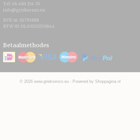
Tel: 06 480 154 70
info@grieksenzo.eu
KVK nr: 62793888
BTW ID: NL001531159B44
Betaalmethodes
© 2026 www.grieksenzo.eu - Powered by Shoppagina.nl