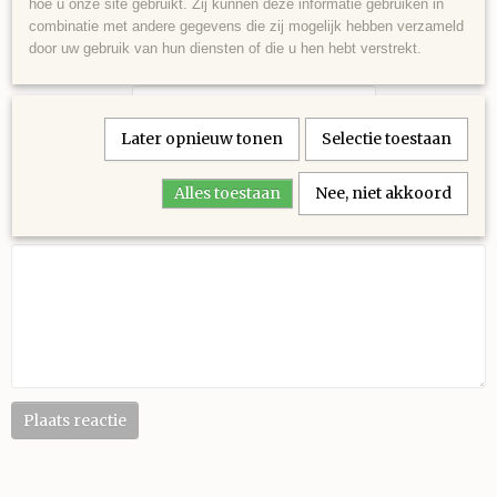
0 Reacties
hoe u onze site gebruikt. Zij kunnen deze informatie gebruiken in
combinatie met andere gegevens die zij mogelijk hebben verzameld
Er is nog niet gereageerd
door uw gebruik van hun diensten of die u hen hebt verstrekt.
Reageer
Naam
Later opnieuw tonen
Selectie toestaan
E-mailadres
Alles toestaan
Nee, niet akkoord
Bericht
Plaats reactie