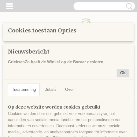
Cookies toestaan Opties
Inloggen
Registreren
UW WINKELWAGEN
Nieuwsbericht
Geen producten
(0)
GrieksenZo heeft de Winkel op de Bazaar gesloten.
Home
> Gastenboek
Ok
Gastenboek
Toestemming
Details
Over
Beste shoppagina-eigenaar,
Op deze website worden cookies gebruikt
Dit is de standaard gastenboekpagina die u kunt gebruiken in uw eigen
webshop! Het enige wat u hoeft te doen is onder het tabje Menu opties
Cookies worden door ons gebruikt voor verkeersanalyse, het
'Toon in menu' op Ja te zetten en natuurlijk deze tekst te vervangen door
aanbieden van sociale media-functies en het personaliseren van
uw eigen tekst.
informatie en advertenties. Daarnaast verlenen we onze sociale
media-, advertentie- en analysepartners toegang tot informatie over