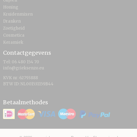
Olijven
Honing
Kruidenmixen
Dranken
Zoetigheid
Cosmetica
Keramiek
Contactgegevens
Tel: 06 480 154 70
info@grieksenzo.eu
KVK nr: 62793888
BTW ID: NL001531159B44
Betaalmethodes