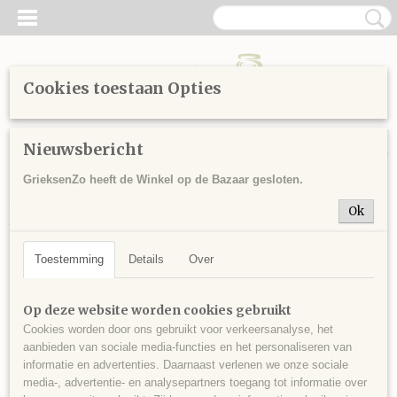
Cookies toestaan Opties
Inloggen
Registreren
UW WINKELWAGEN
Nieuwsbericht
Geen producten
(0)
GrieksenZo heeft de Winkel op de Bazaar gesloten.
Home
>
Sitemap
>
Cosmetica
>
Olijfolie Zeep
> Olijfolie zeep
Ok
met honing en lavendel 85 gr
Toestemming
Details
Over
Op deze website worden cookies gebruikt
Cookies worden door ons gebruikt voor verkeersanalyse, het
aanbieden van sociale media-functies en het personaliseren van
informatie en advertenties. Daarnaast verlenen we onze sociale
media-, advertentie- en analysepartners toegang tot informatie over