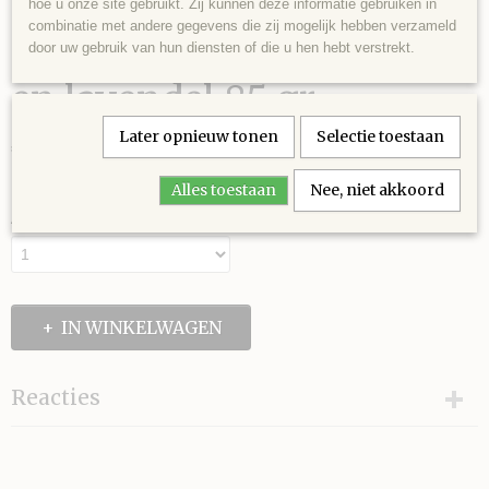
hoe u onze site gebruikt. Zij kunnen deze informatie gebruiken in
combinatie met andere gegevens die zij mogelijk hebben verzameld
Olijfolie zeep met honing
door uw gebruik van hun diensten of die u hen hebt verstrekt.
en lavendel 85 gr
Later opnieuw tonen
Selectie toestaan
€ 1,50
(inclusief btw 21%)
✓
Op voorraad
Alles toestaan
Nee, niet akkoord
Aantal
IN WINKELWAGEN
Reacties