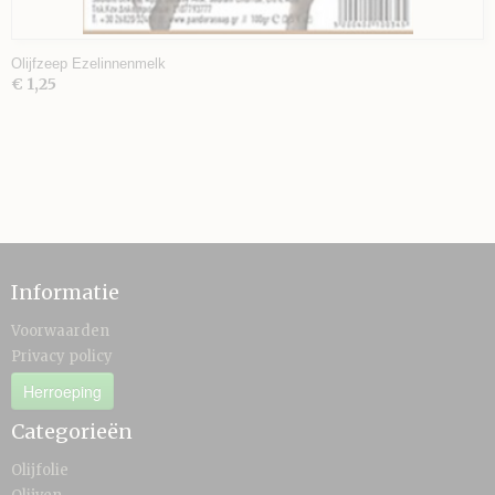
Olijfzeep Ezelinnenmelk
€ 1,25
Informatie
Voorwaarden
Privacy policy
Herroeping
Categorieën
Olijfolie