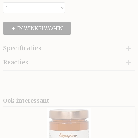
IN WINKELWAGEN
Specificaties
Netto gewicht
Reacties
130,00 g
Ook interessant