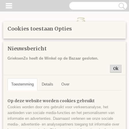
Cookies toestaan Opties
Inloggen
Registreren
UW WINKELWAGEN
Nieuwsbericht
Geen producten
(0)
GrieksenZo heeft de Winkel op de Bazaar gesloten.
Home
>
Sitemap
>
Honing
> Pollen 130 gr
Ok
Toestemming
Details
Over
Op deze website worden cookies gebruikt
Cookies worden door ons gebruikt voor verkeersanalyse, het
aanbieden van sociale media-functies en het personaliseren van
informatie en advertenties. Daarnaast verlenen we onze sociale
media-, advertentie- en analysepartners toegang tot informatie over