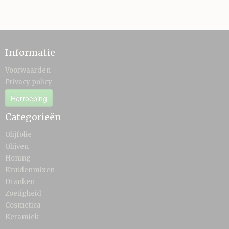
Informatie
Voorwaarden
Privacy policy
Herroeping
Categorieën
Olijfolie
Olijven
Honing
Kruidenmixen
Dranken
Zoetigheid
Cosmetica
Keramiek