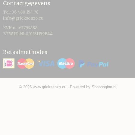
Contactgegevens
Tel: 06 480 154 70
info@grieksenzo.eu
KVK nr: 62793888
BTW ID: NL001531159B44
Betaalmethodes
© 2026 www.grieksenzo.eu - Powered by Shoppagina.nl