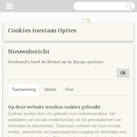
Cookies toestaan Opties
Inloggen
Registreren
UW WINKELWAGEN
Nieuwsbericht
Geen producten
(0)
GrieksenZo heeft de Winkel op de Bazaar gesloten.
Home
>
Sitemap
>
Honing
> Propolis 20ml
Ok
Toestemming
Details
Over
Op deze website worden cookies gebruikt
Cookies worden door ons gebruikt voor verkeersanalyse, het
aanbieden van sociale media-functies en het personaliseren van
informatie en advertenties. Daarnaast verlenen we onze sociale
media-, advertentie- en analysepartners toegang tot informatie over