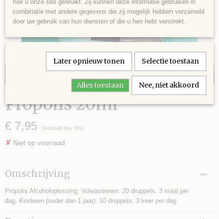
hoe u onze site gebruikt. Zij kunnen deze informatie gebruiken in
combinatie met andere gegevens die zij mogelijk hebben verzameld
door uw gebruik van hun diensten of die u hen hebt verstrekt.
Later opnieuw tonen
Selectie toestaan
Binnenkort weer verkrijgbaar
Alles toestaan
Nee, niet akkoord
Propolis 20ml
€ 7,95
(inclusief btw 9%)
✘
Niet op voorraad
Omschrijving
Propolis Alcoholoplossing: Volwassenen: 20 druppels, 3 maal per
dag. Kinderen (ouder dan 1 jaar): 10 druppels, 3 keer per dag