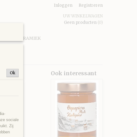
Inloggen
Registreren
UW WINKELWAGEN
Geen producten
(0)
CA
KERAMIEK
Ook interessant
Ok
ia-
nze sociale
ikt. Zij
hebben