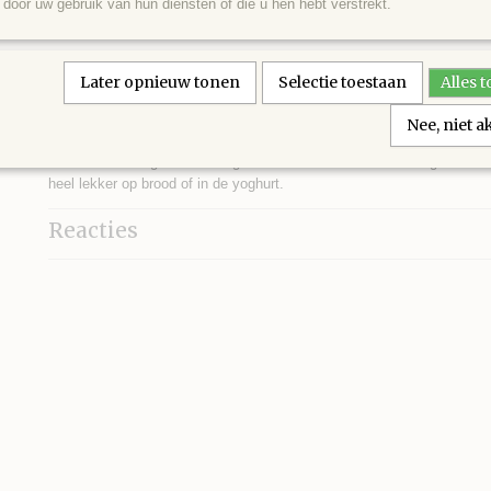
IN WINKELWAGEN
door uw gebruik van hun diensten of die u hen hebt verstrekt.
Specificaties
Later opnieuw tonen
Selectie toestaan
Alles 
Netto gewicht
480,00 g
Omschrijving
Nee, niet 
De dennenhoning is afkomstig van Rhodos en is uitstekend geschikt 
heel lekker op brood of in de yoghurt.
Reacties