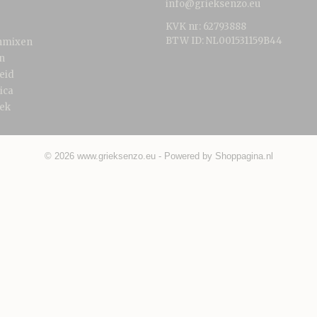
info@grieksenzo.eu
KVK nr: 62793888
BTW ID: NL001531159B44
nmixen
n
eid
ica
ek
© 2026 www.grieksenzo.eu - Powered by Shoppagina.nl