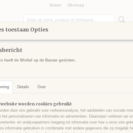
Home
Sitemap
s toestaan Opties
UIDENMIXEN
DRANKEN
ZOETIGHEID
COSMETI
sbericht
o heeft de Winkel op de Bazaar gesloten.
Dennen honing 450 g
€ 8,00
mming
Details
(inclusief btw 9%)
Over
✓
Op voorraad
 website worden cookies gebruikt
Aantal
rden door ons gebruikt voor verkeersanalyse, het aanbieden van sociale med
n het personaliseren van informatie en advertenties. Daarnaast verlenen we o
vertentie- en analysepartners toegang tot informatie over hoe u onze site gebru
e informatie gebruiken in combinatie met andere gegevens die zij mogelijk 