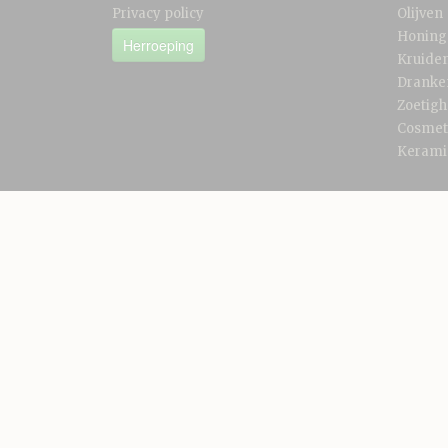
Privacy policy
Olijven
Honing
Herroeping
Kruide
Dranke
Zoetigh
Cosmet
Kerami