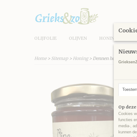
Cookie
OLIJFOLIE
OLIJVEN
HONING
KR
Nieuw
Home
>
Sitemap
>
Honing
> Dennen honing 450 g
GrieksenZ
Toeste
Op deze
Cookies wo
functies e
media-, ad
kunnen dez