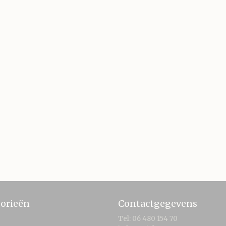
orieën
Contactgegevens
Tel: 06 480 154 70
e