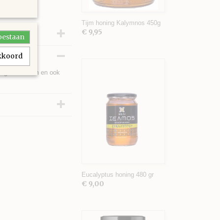
Tijm honing Kalymnos 450g
€ 9,95
toestaan
akkoord
tegen hoesten en ook
Eucalyptus honing 480 gr
€ 9,00