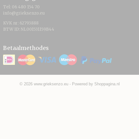
Tel: 06 480 154 70
info@grieksenzo.eu
KVK nr: 62793888
BTW ID: NL001531159B44
Betaalmethodes
© 2026 www.grieksenzo.eu - Powered by Shoppagina.nl