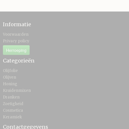
Informatie
Voorwaarden
Privacy policy
Herroeping
Categorieën
Olijfolie
Olijven
Honing
Kruidenmixen
Dranken
Zoetigheid
Cosmetica
Keramiek
Contactgegevens