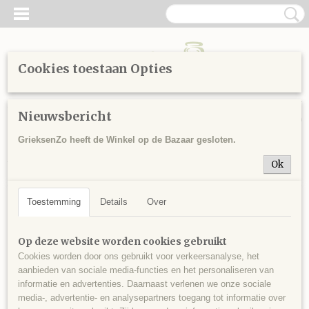
Cookies toestaan Opties
Inloggen
Registreren
UW WINKELWAGEN
Nieuwsbericht
Geen producten
(0)
GrieksenZo heeft de Winkel op de Bazaar gesloten.
Home
>
Sitemap
>
Olijfolie
>
Olijfolie van Rhodos
> Olijfolie met
Ok
tijm 250 ml
Toestemming
Details
Over
Op deze website worden cookies gebruikt
Cookies worden door ons gebruikt voor verkeersanalyse, het
aanbieden van sociale media-functies en het personaliseren van
informatie en advertenties. Daarnaast verlenen we onze sociale
media-, advertentie- en analysepartners toegang tot informatie over