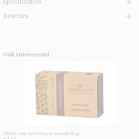
Specificaties
Bruto gewicht
Reacties
100,00 g
Ook interessant
Olijfolie zeep met honing en lavendel 85 gr