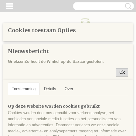
Cookies toestaan Opties
Inloggen
Registreren
UW WINKELWAGEN
Nieuwsbericht
Geen producten
(0)
GrieksenZo heeft de Winkel op de Bazaar gesloten.
Home
>
Sitemap
>
Cosmetica
>
Olijfolie Zeep
> Puinsteen
Ok
voetjes met zeep
Toestemming
Details
Over
Op deze website worden cookies gebruikt
Cookies worden door ons gebruikt voor verkeersanalyse, het
aanbieden van sociale media-functies en het personaliseren van
informatie en advertenties. Daarnaast verlenen we onze sociale
media-, advertentie- en analysepartners toegang tot informatie over